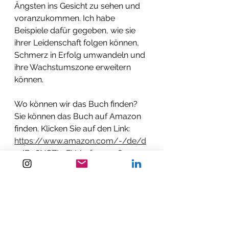
Ängsten ins Gesicht zu sehen und 
voranzukommen. Ich habe 
Beispiele dafür gegeben, wie sie 
ihrer Leidenschaft folgen können, 
Schmerz in Erfolg umwandeln und 
ihre Wachstumszone erweitern 
können.
Wo können wir das Buch finden? 
Sie können das Buch auf Amazon 
finden. Klicken Sie auf den Link:
https://www.amazon.com/-/de/d
p/B08NCZL4FH/ref=sr_1_1?
__mk_de_DE=%C3%85M%C3%85%C
5%BD%C3%95%C3%91&dchild=1&ke
ywords=deniz+kayadelen+out+of+c
omfort+zone&qid=1605260531&sr=
8-1