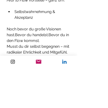
Fear to Flow
 vorstelle – ganz um:
Selbstwahrnehmung & 
Akzeptanz
Noch bevor du große Visionen 
hast.Bevor du handelst.Bevor du in 
den Flow kommst.
Musst du dir selbst begegnen – mit 
radikaler Ehrlichkeit und Mitgefühl.
Es ist der mutigste Schritt.Und 
zugleich der befreiendste.
Bereit, loszugehen?
Ich habe ein Selbstreflexions-
Heft erstellt, das dir den Einstieg in 
deine Reise erleichtert.
Es ist ein kraftvolles Werkzeug, um 
deine Ängste, deine verborgenen 