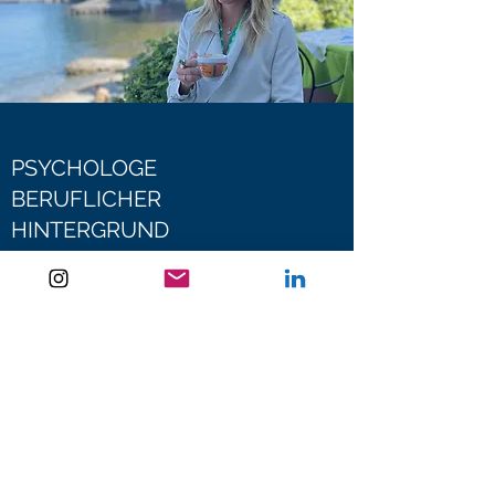
PSYCHOLOGE
BERUFLICHER
HINTERGRUND
- Doppelabschluss in Psychologie
(Universität Istanbul und Ruhr-Universität
Bochum)
- M.Sc. Wirtschafts- und
Organisationspsychologie (Ruhr-
Universität Bochum)
- Autor des deutschen Buches
„Erfolgreiches Management im