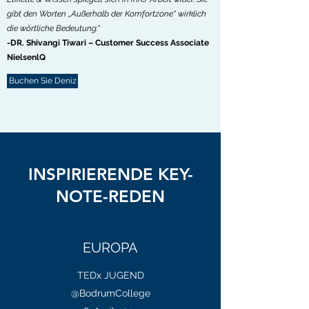
gibt den Worten „Außerhalb der Komfortzone“ wirklich
die wörtliche Bedeutung.“
-DR. Shivangi Tiwari – Customer Success Associate
NielsenlQ
Buchen Sie Deniz
INSPIRIERENDE KEY-
NOTE-REDEN
EUROPA
TEDx JUGEND
@BodrumCollege