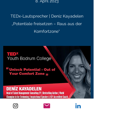
8. April 2023
TEDx-Lautsprecher | Deniz Kayadelen
„Potentiale freisetzen – Raus aus der
Komfortzone“