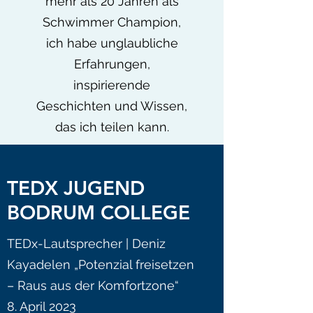
mehr als 20 Jahren als
Schwimmer Champion,
ich habe unglaubliche
Erfahrungen,
inspirierende
Geschichten und Wissen,
das ich teilen kann.
TEDX JUGEND
BODRUM COLLEGE
TEDx-Lautsprecher | Deniz
Kayadelen „Potenzial freisetzen
– Raus aus der Komfortzone“
8. April 2023