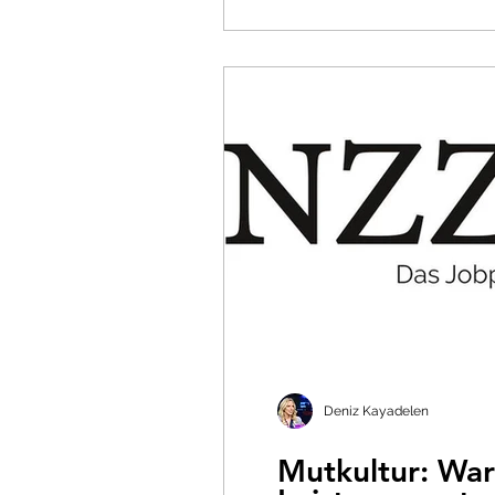
Erkenntnisse, die geschrie
annehmen, zurückblicke –
Deniz Kayadelen
Mutkultur: War