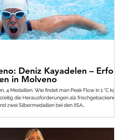
eno: Deniz Kayadelen – Erfolg
en in Molveno
n, 4 Medaillen. Wie findet man Peak Flow in 1 °C kaltem
hzeitig die Herausforderungen als frischgebackene
d zwei Silbermedaillen bei den IISA
le ich die unverfälschte Wahrheit über Performance,
htes Erscheinen der größte Sieg ist. Lies, wie ich
 „Joy Zone“ bewegt habe – und wie du beim nächsten
c