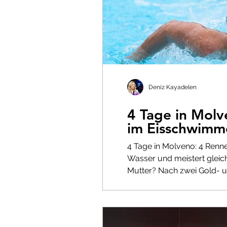
Deniz Kayadelen
4 Tage in Molv
im Eisschwimm
4 Tage in Molveno: 4 Renne
Wasser und meistert gleic
Mutter? Nach zwei Gold- un
Europameisterschaften tei
radikale Akzeptanz und warum ec
mich von der Angst in die
Out of Comfort Zone Boot