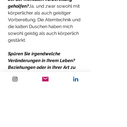
geholfen?
Ja, und zwar sowohl mit 
körperlicher als auch geistiger 
Vorbereitung. Die Atemtechnik und 
die kalten Duschen haben mich 
sowohl geistig als auch körperlich 
gestärkt. 
Spüren Sie irgendwelche 
Veränderungen in Ihrem Leben? 
Beziehungen oder in Ihrer Art zu 
denken, zu handeln mit diesen 
kalten Eintauchungen?
Ich werde 
den Kanal mit weniger als zwei 
Jahren Schwimmerfahrung 
durchschwimmen. Der Gedanke 
daran hat mich glauben lassen, 
dass wir alle mit unserem Leben 
machen können, was immer wir 