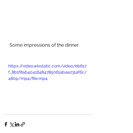
 Some impressions of the dinner 
https://video.wixstatic.com/video/eb617
f_8b1f8ab40416484785061abae231af6c/
480p/mp4/file.mp4